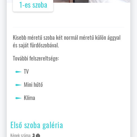
1-es szoba
Kisebb méretű szoba két normál méretű külön ággyal
és saját fürdőszobával.
További felszereltsége:
TV
Mini hűtő
Klíma
Első szoba galéria
Képek száma:
3 db