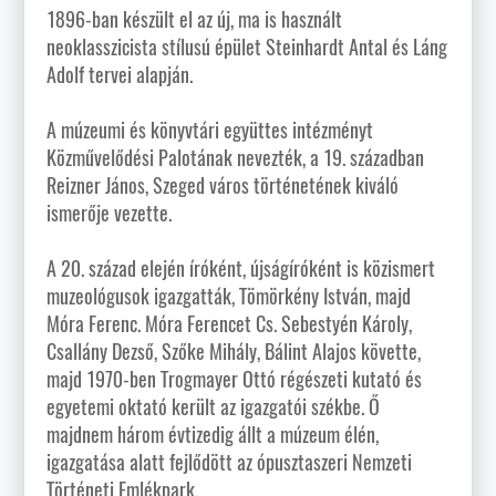
1896-ban készült el az új, ma is használt
neoklasszicista stílusú épület Steinhardt Antal és Láng
Adolf tervei alapján.
A múzeumi és könyvtári együttes intézményt
Közművelődési Palotának nevezték, a 19. században
Reizner János, Szeged város történetének kiváló
ismerője vezette.
A 20. század elején íróként, újságíróként is közismert
muzeológusok igazgatták, Tömörkény István, majd
Móra Ferenc. Móra Ferencet Cs. Sebestyén Károly,
Csallány Dezső, Szőke Mihály, Bálint Alajos követte,
majd 1970-ben Trogmayer Ottó régészeti kutató és
egyetemi oktató került az igazgatói székbe. Ő
majdnem három évtizedig állt a múzeum élén,
igazgatása alatt fejlődött az ópusztaszeri Nemzeti
Történeti Emlékpark.