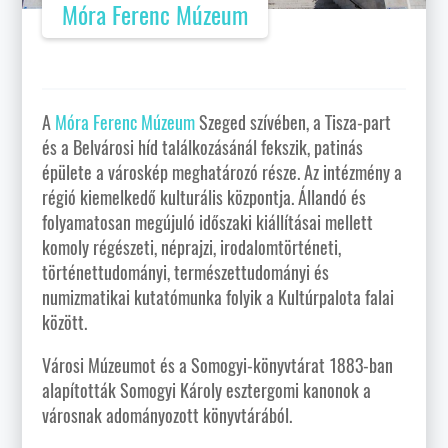
Móra Ferenc Múzeum
A
Móra Ferenc Múzeum
Szeged szívében, a Tisza-part
és a Belvárosi híd találkozásánál fekszik, patinás
épülete a városkép meghatározó része. Az intézmény a
régió kiemelkedő kulturális központja. Állandó és
folyamatosan megújuló időszaki kiállításai mellett
komoly régészeti, néprajzi, irodalomtörténeti,
történettudományi, természettudományi és
numizmatikai kutatómunka folyik a Kultúrpalota falai
között.
Városi Múzeumot és a Somogyi-könyvtárat 1883-ban
alapították Somogyi Károly esztergomi kanonok a
városnak adományozott könyvtárából.